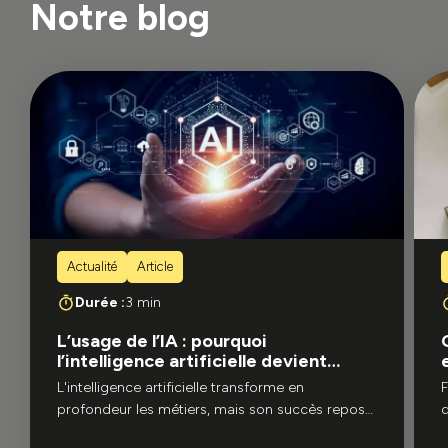
Notre blog
Actualité
Article
Durée :
3 min
L’usage de l’IA : pourquoi
l’intelligence artificielle devient
incontournable en entreprise ?
L'intelligence artificielle transforme en
F
profondeur les métiers, mais son succès repose
d
sur l'humain. Découvrez pourquoi l'IA est
s