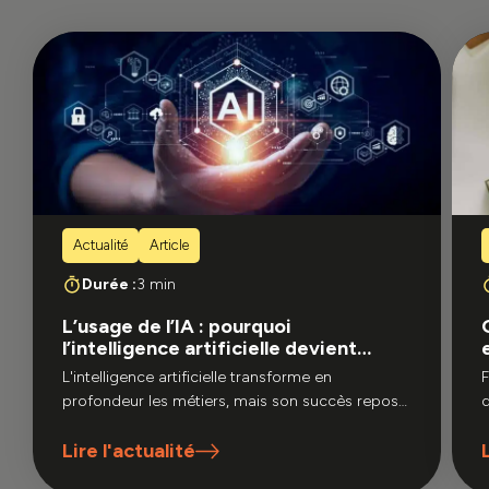
Actualité
Article
Durée :
3 min
L’usage de l’IA : pourquoi
l’intelligence artificielle devient
incontournable en entreprise ?
L'intelligence artificielle transforme en
F
profondeur les métiers, mais son succès repose
d
sur l'humain. Découvrez pourquoi l'IA est
s
Lire l'actualité
devenue indispensable et comment Evocime
vous accompagne pour former vos équipes,
u