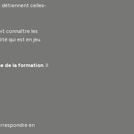
i détiennent celles-
it connaître les
té qui est en jeu.
.
 de la formation
. Il
orrespondre en