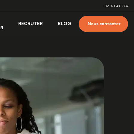
02 97 64 87 64
RECRUTER
BLOG
Nous contacter
IR