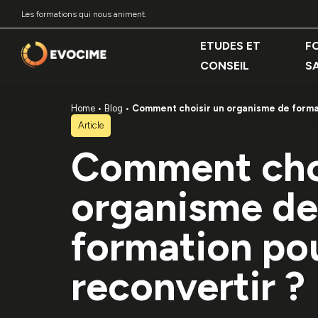
Les formations qui nous animent.
ETUDES ET
F
CONSEIL
S
Home
Blog
Comment choisir un organisme de format
Article
Comment choi
organisme de
formation po
reconvertir ?