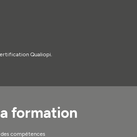
ertification Qualiopi.
 la formation
et des compétences