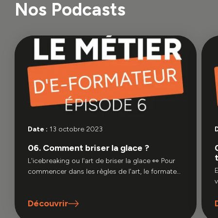
Nos Podcasts
Date :
13 octobre 2023
D
06. Comment briser la glace ?
L'icebreaking ou l'art de briser la glace 👀 Pour
E
commencer dans les règles de l'art, le formateur
volo
doit amorcer une bonne entrée en matière avec
ses nouveaux apprenants. Pour cela, il passe par
Découvrir
la phase appelée "icebreaking".
r