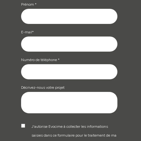
Prénom
*
E-mail
*
Numéro de téléphone
*
Décrivez-nous votre projet
J'autorise Evocime à collecter les informations
saisies dans ce formulaire pour le traitement de ma