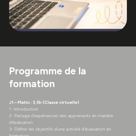
Programme de la
formation
J1 – Matin : 3,5h (Classe virtuelle)
1- Introduction
2- Partage d’expériences des apprenants en matière
d’évaluation
3- Définir les objectifs d’une activité d’évaluation en
formation