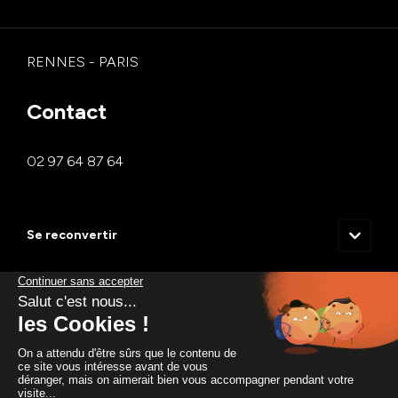
RENNES - PARIS
Contact
02 97 64 87 64
Se reconvertir
Manager.e d’activité de formation
Qui sommes-nous ?
Chargé.e de développement commercial et marketing
E-formateur / TP Formateur professionnel d’adultes (FPA)
Blog
Le Groupe EVOCIME